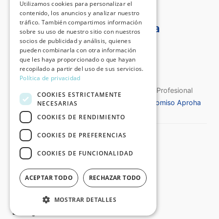
Utilizamos cookies para personalizar el
contenido, los anuncios y analizar nuestro
tráfico. También compartimos información
Certificado Aproha
sobre su uso de nuestro sitio con nuestros
socios de publicidad y análisis, quienes
pueden combinarla con otra información
que les haya proporcionado o que hayan
recopilado a partir del uso de sus servicios.
Política de privacidad
Certificado de Calidad de la Asociación Profesional
COOKIES ESTRICTAMENTE
Española de Historiadores del Arte
Compromiso Aproha
NECESARIAS
COOKIES DE RENDIMIENTO
COOKIES DE PREFERENCIAS
©2026 Destino Arte®
Todos los derechos reservados
COOKIES DE FUNCIONALIDAD
:: Aviso Legal y Política de Privacidad
ACEPTAR TODO
RECHAZAR TODO
:: Condiciones Generales de Compra
:: Política de Cookies
MOSTRAR DETALLES
Bazinga Studio