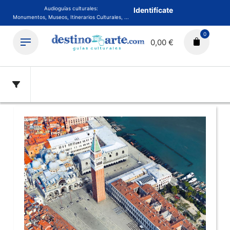
Audioguías culturales:
Identifícate
Monumentos, Museos, Itinerarios Culturales, ...
0
0,00 €