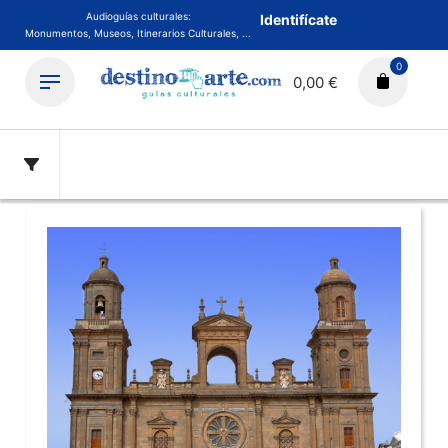
Audioguías culturales:
Identifícate
Monumentos, Museos, Itinerarios Culturales, ...
0
0,00 €