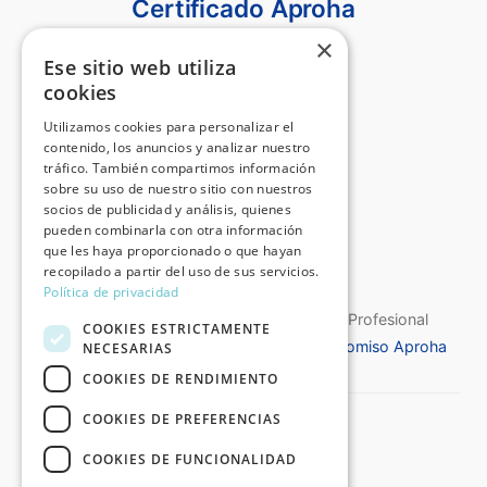
Certificado Aproha
×
Ese sitio web utiliza
cookies
Utilizamos cookies para personalizar el
contenido, los anuncios y analizar nuestro
tráfico. También compartimos información
sobre su uso de nuestro sitio con nuestros
socios de publicidad y análisis, quienes
pueden combinarla con otra información
que les haya proporcionado o que hayan
recopilado a partir del uso de sus servicios.
Política de privacidad
Certificado de Calidad de la Asociación Profesional
COOKIES ESTRICTAMENTE
Española de Historiadores del Arte
Compromiso Aproha
NECESARIAS
COOKIES DE RENDIMIENTO
COOKIES DE PREFERENCIAS
©2026 Destino Arte®
Todos los derechos reservados
COOKIES DE FUNCIONALIDAD
:: Aviso Legal y Política de Privacidad