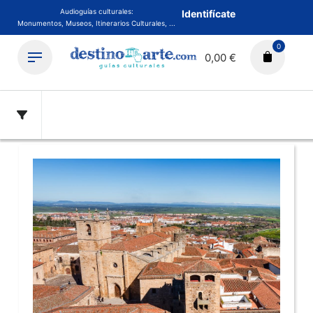
Audioguías culturales:
Identifícate
Monumentos, Museos, Itinerarios Culturales, ...
0
0,00 €