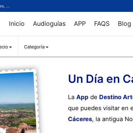
s, ...
Inicio
Audioguías
APP
FAQS
Blog
ecio
Categoría
Un Día en C
La
App
de
Destino Art
que puedes visitar en 
Cáceres
, la antigua N