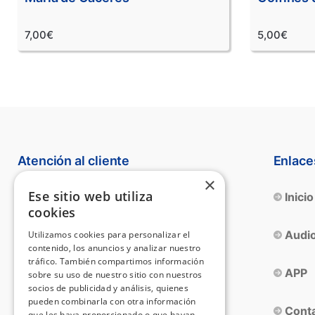
7,00€
5,00€
Atención al cliente
Enlace
×
Ese sitio web utiliza
Teléfono:
655 104 032
Inicio
cookies
Email:
info@destinoarte.com
Audio
Utilizamos cookies para personalizar el
contenido, los anuncios y analizar nuestro
tráfico. También compartimos información
APP
sobre su uso de nuestro sitio con nuestros
socios de publicidad y análisis, quienes
pueden combinarla con otra información
Conta
que les haya proporcionado o que hayan