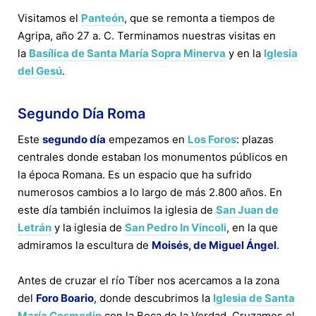
Visitamos el
Panteón
, que se remonta a tiempos de
Agripa, año 27 a. C. Terminamos nuestras visitas en
la
Basílica de Santa María Sopra Minerva
y en la
Iglesia
del Gesú
.
Segundo Día Roma
Este
segundo día
empezamos en
Los Foros
: plazas
centrales donde estaban los monumentos públicos en
la época Romana. Es un espacio que ha sufrido
numerosos cambios a lo largo de más 2.800 años. En
este día también incluimos la iglesia de
San Juan de
Letrán
y la iglesia de
San Pedro In Vincoli
, en la que
admiramos la escultura de
Moisés, de Miguel Ángel
.
Antes de cruzar el río Tíber nos acercamos a la zona
del
Foro Boario
, donde descubrimos la
Iglesia de Santa
María Cosmedin
con la Boca de la Verdad. Cruzamos el