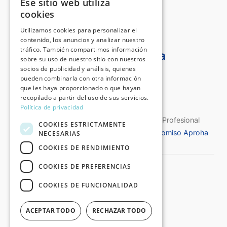
Ese sitio web utiliza
Roma, Cinquecento italiano
cookies
Utilizamos cookies para personalizar el
contenido, los anuncios y analizar nuestro
tráfico. También compartimos información
Certificado Aproha
sobre su uso de nuestro sitio con nuestros
socios de publicidad y análisis, quienes
pueden combinarla con otra información
que les haya proporcionado o que hayan
recopilado a partir del uso de sus servicios.
Política de privacidad
Certificado de Calidad de la Asociación Profesional
COOKIES ESTRICTAMENTE
Española de Historiadores del Arte
Compromiso Aproha
NECESARIAS
COOKIES DE RENDIMIENTO
COOKIES DE PREFERENCIAS
©2026 Destino Arte®
Todos los derechos reservados
COOKIES DE FUNCIONALIDAD
:: Aviso Legal y Política de Privacidad
ACEPTAR TODO
RECHAZAR TODO
:: Condiciones Generales de Compra