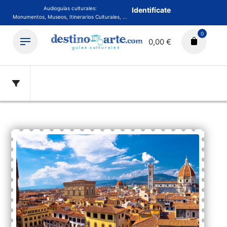
Audioguías culturales:
Identifícate
Monumentos, Museos, Itinerarios Culturales, ...
0
0,00 €