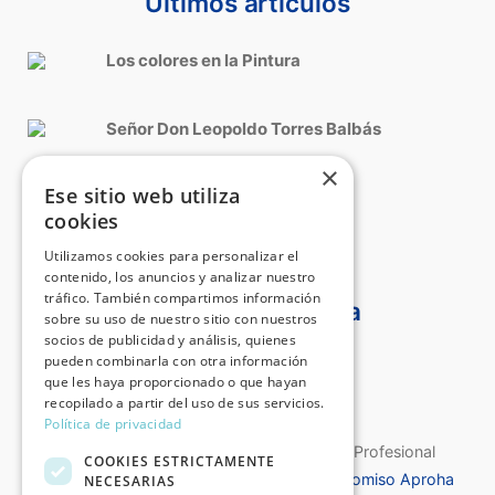
Últimos artículos
Los colores en la Pintura
Señor Don Leopoldo Torres Balbás
×
Ese sitio web utiliza
Roma, Cinquecento italiano
cookies
Utilizamos cookies para personalizar el
contenido, los anuncios y analizar nuestro
tráfico. También compartimos información
Certificado Aproha
sobre su uso de nuestro sitio con nuestros
socios de publicidad y análisis, quienes
pueden combinarla con otra información
que les haya proporcionado o que hayan
recopilado a partir del uso de sus servicios.
Política de privacidad
Certificado de Calidad de la Asociación Profesional
COOKIES ESTRICTAMENTE
Española de Historiadores del Arte
Compromiso Aproha
NECESARIAS