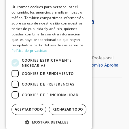
Utilizamos cookies para personalizar el
contenido, los anuncios y analizar nuestro
tráfico. También compartimos información
Certificado Aproha
sobre su uso de nuestro sitio con nuestros
socios de publicidad y análisis, quienes
pueden combinarla con otra información
que les haya proporcionado o que hayan
recopilado a partir del uso de sus servicios.
Política de privacidad
Certificado de Calidad de la Asociación Profesional
COOKIES ESTRICTAMENTE
Española de Historiadores del Arte
Compromiso Aproha
NECESARIAS
COOKIES DE RENDIMIENTO
COOKIES DE PREFERENCIAS
©2026 Destino Arte®
Todos los derechos reservados
COOKIES DE FUNCIONALIDAD
:: Aviso Legal y Política de Privacidad
ACEPTAR TODO
RECHAZAR TODO
:: Condiciones Generales de Compra
:: Política de Cookies
MOSTRAR DETALLES