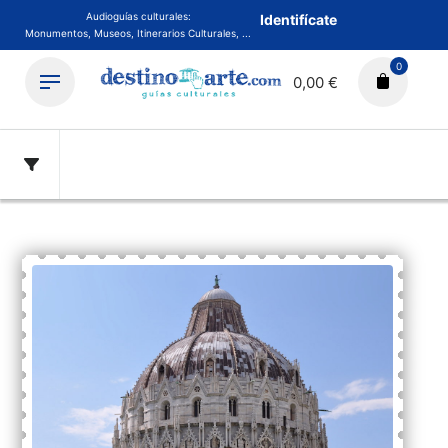
Audioguías culturales:
Identifícate
Monumentos, Museos, Itinerarios Culturales, ...
0
0,00 €