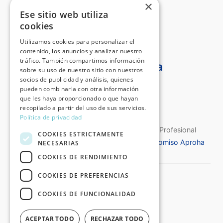
×
Ese sitio web utiliza
Roma, Cinquecento italiano
cookies
Utilizamos cookies para personalizar el
contenido, los anuncios y analizar nuestro
tráfico. También compartimos información
Certificado Aproha
sobre su uso de nuestro sitio con nuestros
socios de publicidad y análisis, quienes
pueden combinarla con otra información
que les haya proporcionado o que hayan
recopilado a partir del uso de sus servicios.
Política de privacidad
Certificado de Calidad de la Asociación Profesional
COOKIES ESTRICTAMENTE
Española de Historiadores del Arte
Compromiso Aproha
NECESARIAS
COOKIES DE RENDIMIENTO
COOKIES DE PREFERENCIAS
©2026 Destino Arte®
Todos los derechos reservados
COOKIES DE FUNCIONALIDAD
:: Aviso Legal y Política de Privacidad
ACEPTAR TODO
RECHAZAR TODO
:: Condiciones Generales de Compra