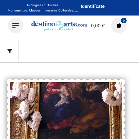
Audioguías culturales:
Identifícate
Monumentos, Museos, Itinerarios Culturales, ...
0
0,00 €