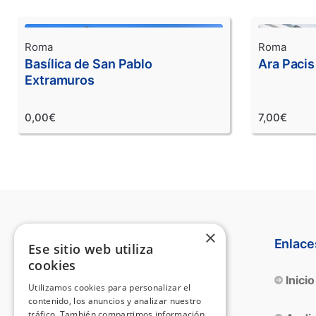
Roma
Roma
Basílica de San Pablo
Ara Paci
Extramuros
0,00€
7,00€
×
Atención al cliente
Enlace
Ese sitio web utiliza
cookies
Teléfono:
655 104 032
Inicio
Utilizamos cookies para personalizar el
Email:
info@destinoarte.com
contenido, los anuncios y analizar nuestro
tráfico. También compartimos información