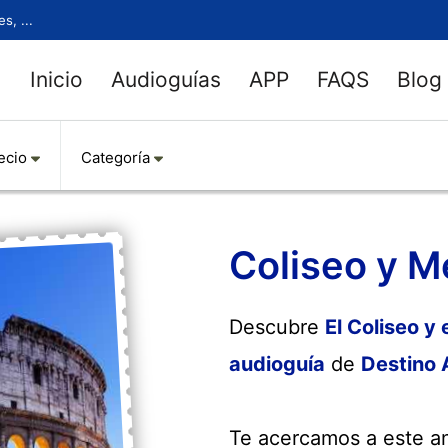
s, ...
Inicio
Audioguías
APP
FAQS
Blog
ecio
Categoría
Coliseo y M
Descubre
El Coliseo y 
audioguía
de
Destino 
Te acercamos a este an